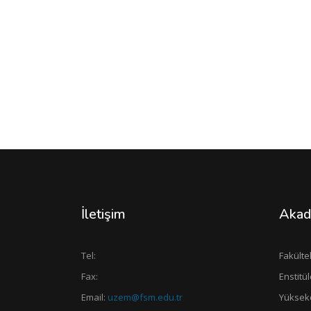
İletişim
Akad
Tel:
Fakülte
Fax:
Enstitül
Email:
uzem@fsm.edu.tr
Yüksek