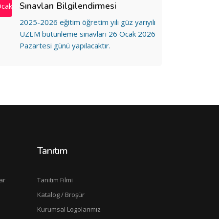
Sınavları Bilgilendirmesi
cak
2025-2026 eğitim öğretim yılı güz yarıyılı
UZEM bütünleme sınavları 26 Ocak 2026
Pazartesi günü yapılacaktır.
Tanıtım
ar
Tanıtım Filmi
Katalog / Broşür
Kurumsal Logolarımız