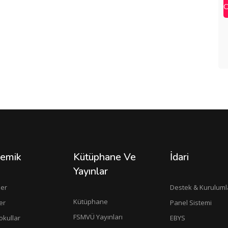
O
emik
Kütüphane Ve
İdari
Yayınlar
ler
Destek & Kuruluml
Kütüphane
er
Panel Sistemi
FSMVÜ Yayınları
okullar
EBYS