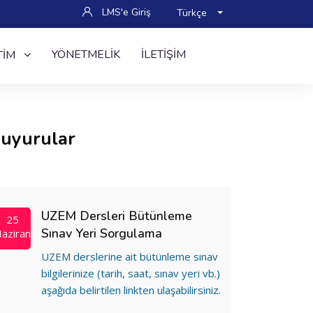
LMS'e Giriş
Türkçe
YÖNETMELIK
İLETIŞIM
TIM
uyurular
UZEM Dersleri Bütünleme
25
Sınav Yeri Sorgulama
aziran
UZEM derslerine ait bütünleme sınav
bilgilerinize (tarih, saat, sınav yeri vb.)
aşağıda belirtilen linkten ulaşabilirsiniz.