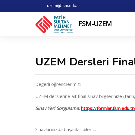
uzem@fsm.edu.tr
FSM-UZEM
UZEM Dersleri Fina
Değerli öğrencilerimiz;
UZEM derslerine ait final sınav bilgilerinize (tarih, 
Sınav Yeri Sorgulama:
https://formlar.fsm.edu.tr
Sınavlarınızda başarılar dileriz.