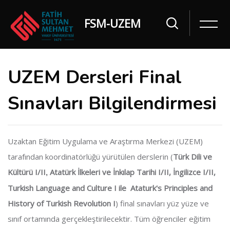
FSM-UZEM
UZEM Dersleri Final
Sınavları Bilgilendirmesi
Uzaktan Eğitim Uygulama ve Araştırma Merkezi (UZEM)
tarafından koordinatörlüğü yürütülen derslerin (
Türk Dili ve
Kültürü I/II
Atatürk İlkeleri ve İnkılap Tarihi I/II, İngilizce I/II,
,
Turkish Language and Culture I ile Ataturk's Principles and
History of Turkish Revolution I
) final sınavları yüz yüze ve
sınıf ortamında
gerçekleştirilecektir. Tüm öğrenciler eğitim